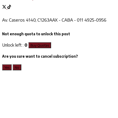
Av. Caseros 4140, C1263AAX - CABA - 011 4925-0956
Not enough quota to unlock this post
Unlock left :
0
Buy Quotas
Are you sure want to cancel subscription?
Yes
No