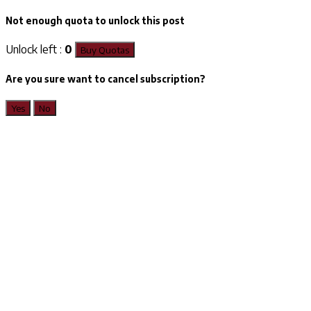
Not enough quota to unlock this post
Unlock left :
0
Buy Quotas
Are you sure want to cancel subscription?
Yes
No