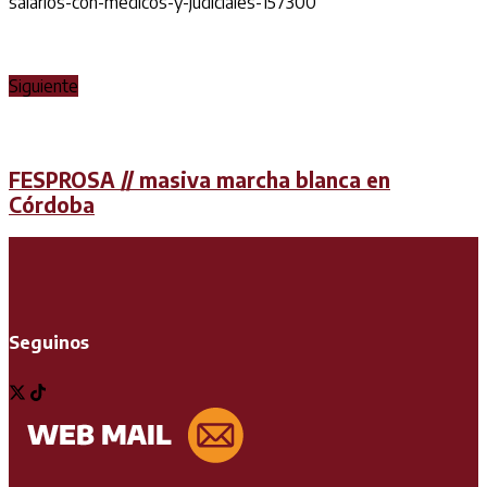
salarios-con-medicos-y-judiciales-157300
Siguiente
FESPROSA // masiva marcha blanca en
Córdoba
Seguinos