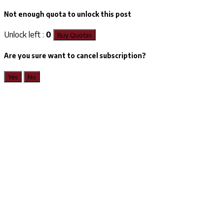
Not enough quota to unlock this post
Unlock left :
0
Buy Quotas
Are you sure want to cancel subscription?
Yes
No