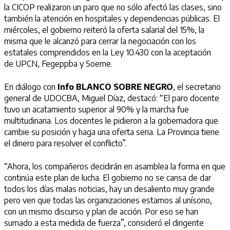
la
CICOP
realizaron un paro que no sólo afectó las clases, sino
también la atención en hospitales y dependencias públicas. El
miércoles, el gobierno reiteró la oferta salarial del 15%, la
misma que le alcanzó para cerrar la negociación con los
estatales comprendidos en la Ley 10.430 con la aceptación
de
UPCN
, Fegeppba y Soeme.
En diálogo con
Info
BLANCO
SOBRE
NEGRO
, el secretario
general de
UDOCBA
, Miguel Díaz, destacó: “El paro docente
tuvo un acatamiento superior al 90% y la marcha fue
multitudinaria. Los docentes le pidieron a la gobernadora que
cambie su posición y haga una oferta seria. La Provincia tiene
el dinero para resolver el conflicto”.
“Ahora, los compañeros decidirán en asamblea la forma en que
continúa este plan de lucha. El gobierno no se cansa de dar
todos los días malas noticias, hay un desaliento muy grande
pero ven que todas las organizaciones estamos al unísono,
con un mismo discurso y plan de acción. Por eso se han
sumado a esta medida de fuerza”, consideró el dirigente