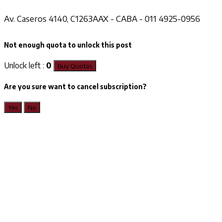
Av. Caseros 4140, C1263AAX - CABA - 011 4925-0956
Not enough quota to unlock this post
Unlock left :
0
Buy Quotas
Are you sure want to cancel subscription?
Yes
No