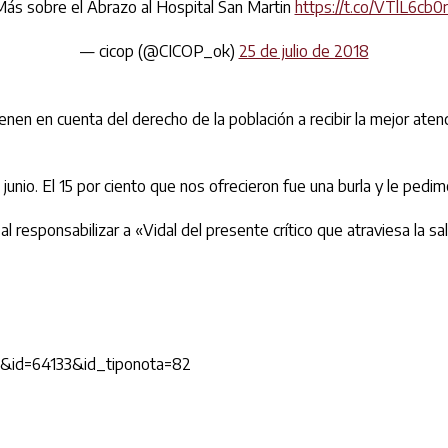
ás sobre el Abrazo al Hospital San Martin
https://t.co/VTlL6cb0
— cicop (@CICOP_ok)
25 de julio de 2018
nen en cuenta del derecho de la población a recibir la mejor aten
de junio. El 15 por ciento que nos ofrecieron fue una burla y le pe
l responsabilizar a «Vidal del presente crítico que atraviesa la s
&id=64133&id_tiponota=82