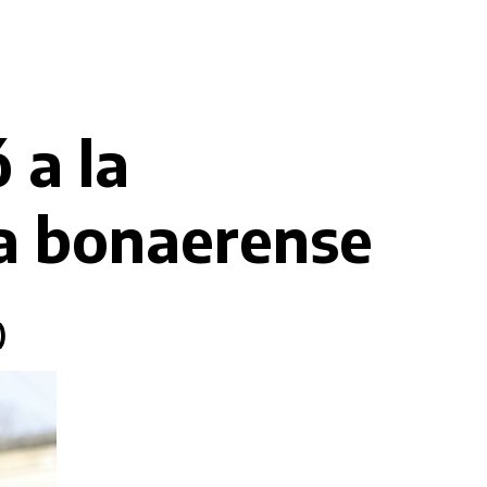
 a la
ia bonaerense
)