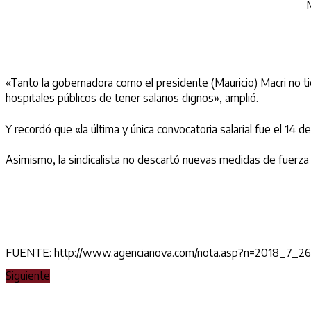
M
«Tanto la gobernadora como el presidente (Mauricio) Macri no tie
hospitales públicos de tener salarios dignos», amplió.
Y recordó que «la última y única convocatoria salarial fue el 14 
Asimismo, la sindicalista no descartó nuevas medidas de fuerza a
FUENTE: http://www.agencianova.com/nota.asp?n=2018_7_26
Siguiente