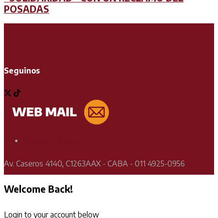
POSADAS
Seguinos
Soporte Técnico
Av. Caseros 4140, C1263AAX - CABA - 011 4925-0956
Welcome Back!
Login to your account below