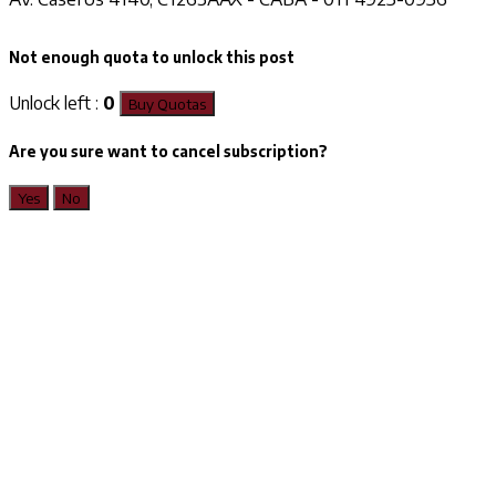
Not enough quota to unlock this post
Unlock left :
0
Buy Quotas
Are you sure want to cancel subscription?
Yes
No