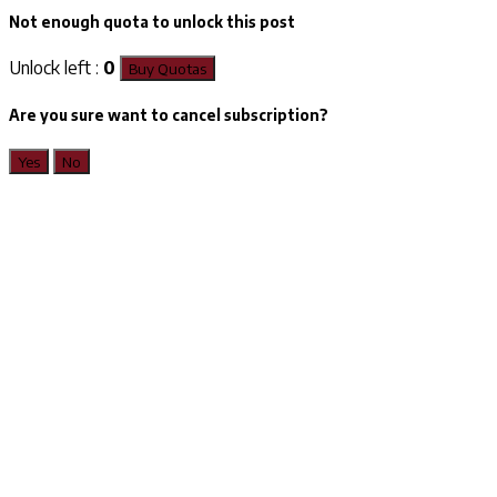
Not enough quota to unlock this post
Unlock left :
0
Buy Quotas
Are you sure want to cancel subscription?
Yes
No