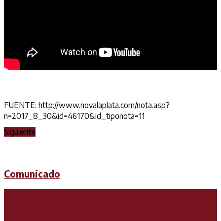
FUENTE: http://www.novalaplata.com/nota.asp?
n=2017_8_30&id=46170&id_tiponota=11
Siguiente
Comunicado