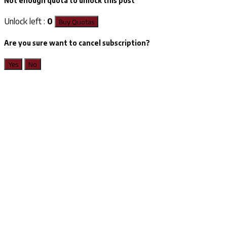
Not enough quota to unlock this post
Unlock left :
0
Buy Quotas
Are you sure want to cancel subscription?
Yes
No