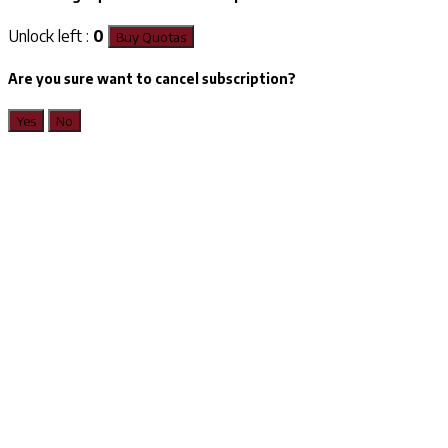
Unlock left :
0
Buy Quotas
Are you sure want to cancel subscription?
Yes
No