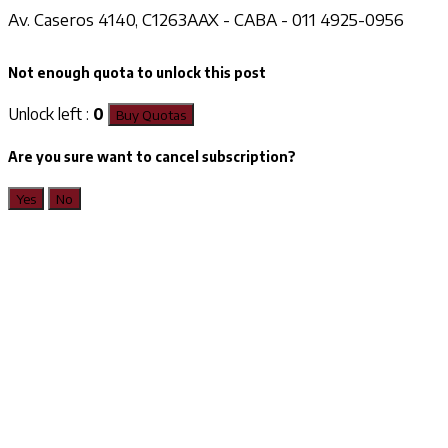
Av. Caseros 4140, C1263AAX - CABA - 011 4925-0956
Not enough quota to unlock this post
Unlock left :
0
Buy Quotas
Are you sure want to cancel subscription?
Yes
No