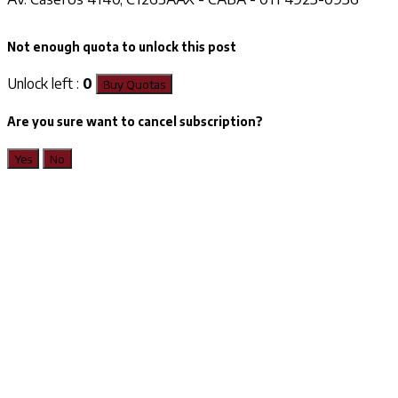
Not enough quota to unlock this post
Unlock left :
0
Buy Quotas
Are you sure want to cancel subscription?
Yes
No