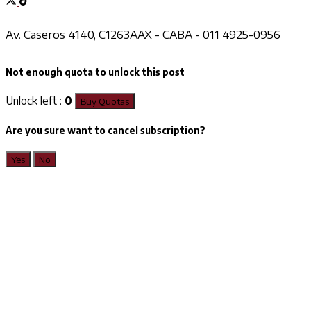
Av. Caseros 4140, C1263AAX - CABA - 011 4925-0956
Not enough quota to unlock this post
Unlock left :
0
Buy Quotas
Are you sure want to cancel subscription?
Yes
No