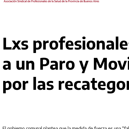
Lxs profesionale
a un Paro y Mov
por las recatego
El gobierno comunal plantea que la medida de fuerza es una “falt