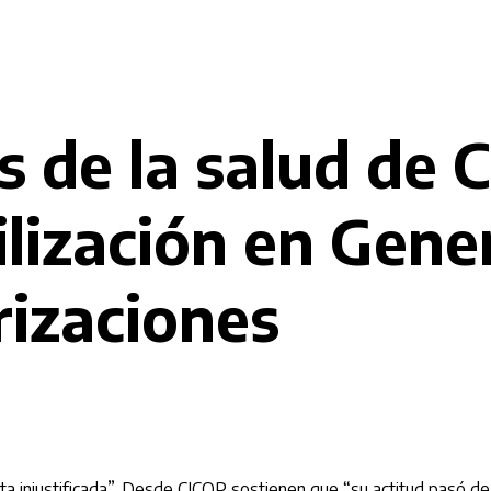
s de la salud de
ilización en Gene
rizaciones
a injustificada”. Desde CICOP sostienen que “su actitud pasó de se