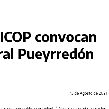
 CICOP convocan
ral Pueyrredón
13 de Agosto de 2021
r incomprensible a ser violenta”. No solo implicaría ignorar los