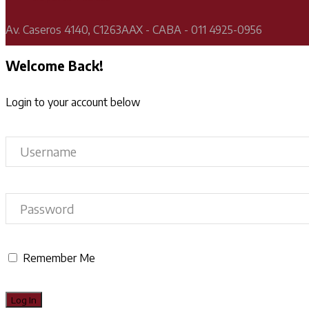
Av. Caseros 4140, C1263AAX - CABA - 011 4925-0956
Welcome Back!
Login to your account below
Remember Me