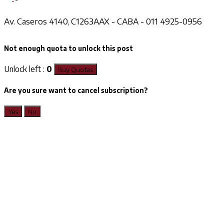
Av. Caseros 4140, C1263AAX - CABA - 011 4925-0956
Not enough quota to unlock this post
Unlock left :
0
Buy Quotas
Are you sure want to cancel subscription?
Yes
No