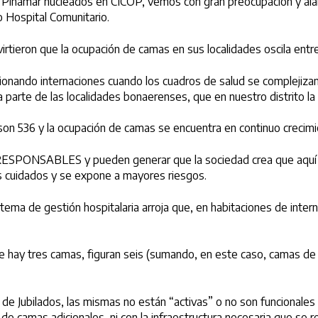
e Pinamar nucleados en CICOP, vemos con gran preocupación y ala
o Hospital Comunitario.
dvirtieron que la ocupación de camas en sus localidades oscila en
sionando internaciones cuando los cuadros de salud se complejizan
na parte de las localidades bonaerenses, que en nuestro distrito
 son 536 y la ocupación de camas se encuentra en continuo crecimi
RRESPONSABLES y pueden generar que la sociedad crea que aquí n
us cuidados y se expone a mayores riesgos.
tema de gestión hospitalaria arroja que, en habitaciones de inte
e hay tres camas, figuran seis (sumando, en este caso, camas de p
de Jubilados, las mismas no están “activas” o no son funcionales
 camas adicionales, ni con la infraestructura necesaria que se re