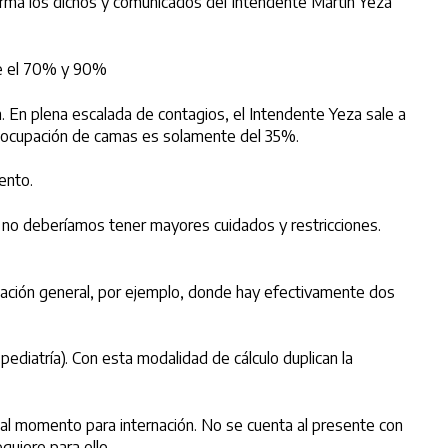
rma los dichos y comunicados del Intendente Martín Yeza
tre el 70% y 90%
. En plena escalada de contagios, el Intendente Yeza sale a
 la ocupación de camas es solamente del 35%.
ento.
o deberíamos tener mayores cuidados y restricciones.
rnación general, por ejemplo, donde hay efectivamente dos
ediatría). Con esta modalidad de cálculo duplican la
 al momento para internación. No se cuenta al presente con
quiere para ello.