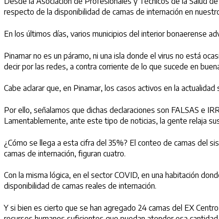
Desde la Asociación de Profesionales y Técnicos de la Salud d
respecto de la disponibilidad de camas de internación en nuestr
En los últimos días, varios municipios del interior bonaerense a
Pinamar no es un páramo, ni una isla donde el virus no está oca
decir por las redes, a contra corriente de lo que sucede en bue
Cabe aclarar que, en Pinamar, los casos activos en la actualidad
Por ello, señalamos que dichas declaraciones son FALSAS e I
Lamentablemente, ante este tipo de noticias, la gente relaja s
¿Cómo se llega a esta cifra del 35%? El conteo de camas del sis
camas de internación, figuran cuatro.
Con la misma lógica, en el sector COVID, en una habitación dond
disponibilidad de camas reales de internación.
Y si bien es cierto que se han agregado 24 camas del EX Centro 
recursos humanos suficientes que puedan atender esa cantidad de