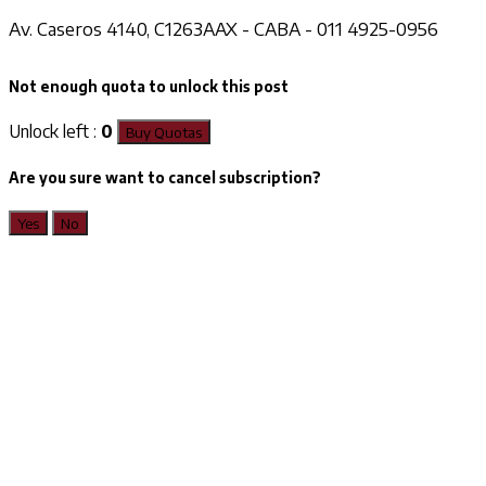
Av. Caseros 4140, C1263AAX - CABA - 011 4925-0956
Not enough quota to unlock this post
Unlock left :
0
Buy Quotas
Are you sure want to cancel subscription?
Yes
No