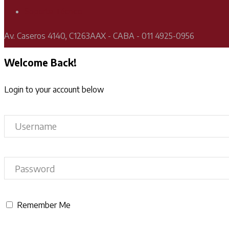
Soporte Técnico
Av. Caseros 4140, C1263AAX - CABA - 011 4925-0956
Welcome Back!
Login to your account below
Remember Me