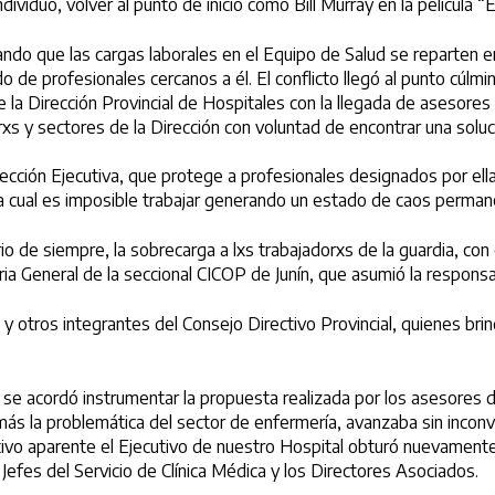
ividuo, volver al punto de inicio como Bill Murray en la película “
do que las cargas laborales en el Equipo de Salud se reparten en
o de profesionales cercanos a él. El conflicto llegó al punto cúlm
 la Dirección Provincial de Hospitales con la llegada de asesor
orxs y sectores de la Dirección con voluntad de encontrar una solu
ección Ejecutiva, que protege a profesionales designados por ella
n la cual es imposible trabajar generando un estado de caos perma
io de siempre, la sobrecarga a lxs trabajadorxs de la guardia, con
ia General de la seccional CICOP de Junín, que asumió la responsa
 y otros integrantes del Consejo Directivo Provincial, quienes bri
e se acordó instrumentar la propuesta realizada por los asesores d
ás la problemática del sector de enfermería, avanzaba sin incon
tivo aparente el Ejecutivo de nuestro Hospital obturó nuevamente 
 Jefes del Servicio de Clínica Médica y los Directores Asociados.