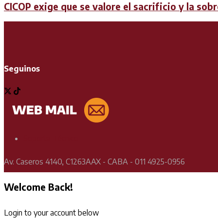
CICOP exige que se valore el sacrificio y la sob
Seguinos
Soporte Técnico
Av. Caseros 4140, C1263AAX - CABA - 011 4925-0956
Welcome Back!
Login to your account below