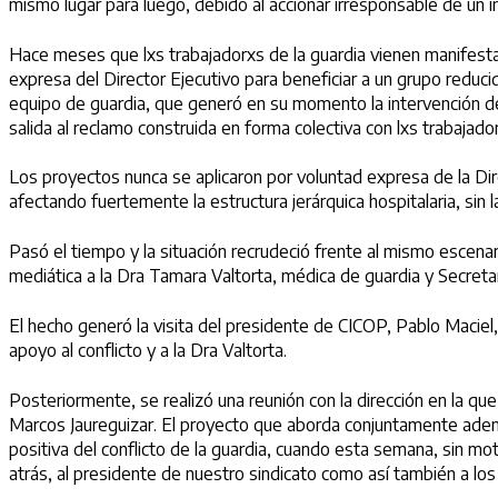
mismo lugar para luego, debido al accionar irresponsable de un ind
Hace meses que lxs trabajadorxs de la guardia vienen manifestan
expresa del Director Ejecutivo para beneficiar a un grupo reducid
equipo de guardia, que generó en su momento la intervención de
salida al reclamo construida en forma colectiva con lxs trabajad
Los proyectos nunca se aplicaron por voluntad expresa de la Dir
afectando fuertemente la estructura jerárquica hospitalaria, si
Pasó el tiempo y la situación recrudeció frente al mismo escenar
mediática a la Dra Tamara Valtorta, médica de guardia y Secretar
El hecho generó la visita del presidente de CICOP, Pablo Maciel,
apoyo al conflicto y a la Dra Valtorta.
Posteriormente, se realizó una reunión con la dirección en la qu
Marcos Jaureguizar. El proyecto que aborda conjuntamente adem
positiva del conflicto de la guardia, cuando esta semana, sin mo
atrás, al presidente de nuestro sindicato como así también a los