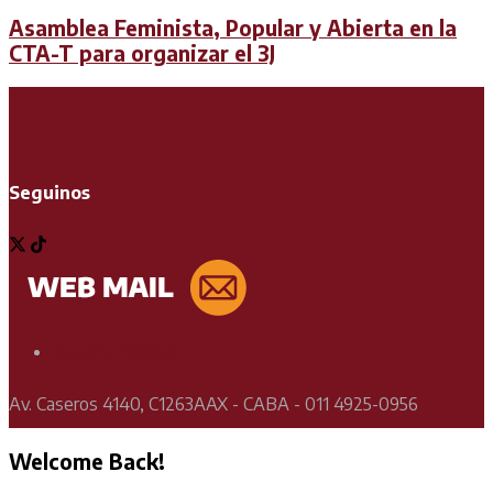
Asamblea Feminista, Popular y Abierta en la
CTA-T para organizar el 3J
Seguinos
Soporte Técnico
Av. Caseros 4140, C1263AAX - CABA - 011 4925-0956
Welcome Back!