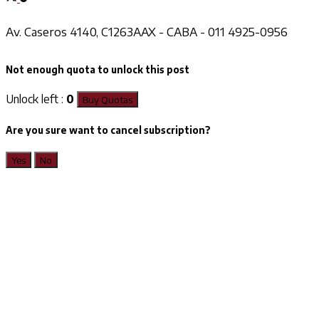
Av. Caseros 4140, C1263AAX - CABA - 011 4925-0956
Not enough quota to unlock this post
Unlock left :
0
Buy Quotas
Are you sure want to cancel subscription?
Yes
No