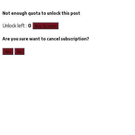
Not enough quota to unlock this post
Unlock left :
0
Buy Quotas
Are you sure want to cancel subscription?
Yes
No