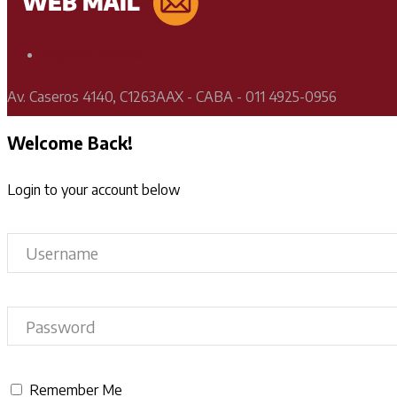
Soporte Técnico
Av. Caseros 4140, C1263AAX - CABA - 011 4925-0956
Welcome Back!
Login to your account below
Remember Me