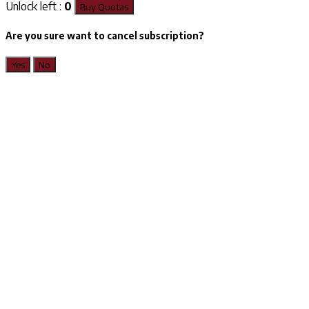
Unlock left :
0
Buy Quotas
Are you sure want to cancel subscription?
Yes
No