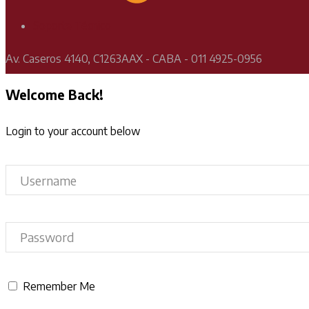
Soporte Técnico
Av. Caseros 4140, C1263AAX - CABA - 011 4925-0956
Welcome Back!
Login to your account below
Remember Me