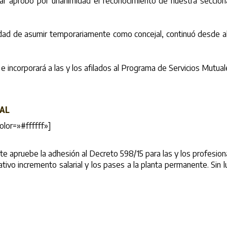
ar aprobó por unanimidad el reconocimiento de nuestra seccional
idad de asumir temporariamente como concejal, continuó desde allí
e incorporará a las y los afilados al Programa de Servicios Mutual
RAL
lor=»#ffffff»]
nte apruebe la adhesión al Decreto 598/15 para las y los profesio
cativo incremento salarial y los pases a la planta permanente. Sin