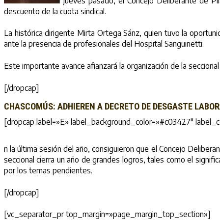
l jueves pasado, el Concejo Deliberante de Pil
descuento de la cuota sindical.
La histórica dirigente Mirta Ortega Sánz, quien tuvo la oportun
ante la presencia de profesionales del Hospital Sanguinetti.
Este importante avance afianzará la organización de la seccional 
[/dropcap]
CHASCOMÚS: ADHIEREN A DECRETO DE DESGASTE LABO
[dropcap label=»E» label_background_color=»#c03427″ label_co
n la última sesión del año, consiguieron que el Concejo Delibera
seccional cierra un año de grandes logros, tales como el signifi
por los temas pendientes.
[/dropcap]
[vc_separator_pr top_margin=»page_margin_top_section»]