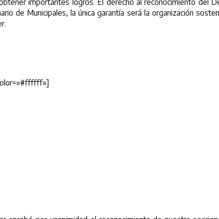
o obtener importantes logros. El derecho al reconocimiento del D
rio de Municipales, la única garantía será la organización sosten
r.
lor=»#ffffff»]