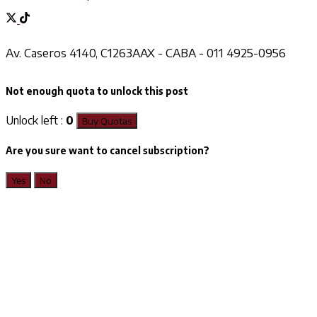
Av. Caseros 4140, C1263AAX - CABA - 011 4925-0956
Not enough quota to unlock this post
Unlock left :
0
Buy Quotas
Are you sure want to cancel subscription?
Yes
No