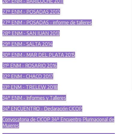
26º ENM - BARILOCHE 2011
27º ENM - POSADAS 2012
27º ENM - POSADAS - informe de talleres
28º ENM - SAN JUAN 2013
29º ENM - SALTA 2014
30º ENM - MAR DEL PLATA 2015
31º ENM - ROSARIO 2016
32º ENM - CHACO 2017
33º ENM - TRELEW 2018
34º ENM - Informes y Talleres
34° ENCUENTRO - Declaración CICOP
Convocatoria de CICOP 34º Encuentro Plurinacional de
Mujeres