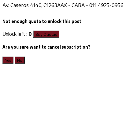
Av. Caseros 4140, C1263AAX - CABA - 011 4925-0956
Not enough quota to unlock this post
Unlock left :
0
Buy Quotas
Are you sure want to cancel subscription?
Yes
No