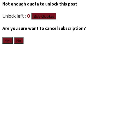
Not enough quota to unlock this post
Unlock left :
0
Buy Quotas
Are you sure want to cancel subscription?
Yes
No