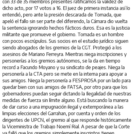
con 33 de 35 miembros presentes ratificamos la validez de
dicho acto, por 17 votos a 16. El juez de primera instancia así lo
entendió, pero ante la presión descarada de Tomada, que
apeló el fallo sin ser parte del diferendo, la Cámara dio vuelta
la sentencia ignorando hechos fácticos duros. Esa es la justicia
militante que promueve el gobierno. Tomada es un hombre
con pocos escrúpulos. Sus socios en el estudio jurídico siguen
siendo abogados de los gremios de la CGT. Protegió a los
asesinos de Mariano Ferreyra. Mientras niega inscripciones y
personerías a los gremios autónomos, se la da en tiempo
record a Facundo Moyano y su sindicato de peajes. Niega la
personería a la CTA pero se mete en la interna para apoyar a
sus amigos. Niega la personería a FESPROSA por un lado para
quedar bien con sus amigos de FATSA, por otro para que los
gobernadores puedan seguir dictando la Ilegalidad de nuestras
medidas de fuerza sin límite alguno. Está buscando la manera
de dar curso a una impugnación ilegal y extemporánea a las
limpias elecciones del Garrahan, por cuenta y orden de los
dirigentes de UPCN, el gremio al que responde históricamente
la Viceministra de Trabajo Noemí Rial. A pesar de que la Corte
ya falló que los gremios simplemente inscriptos tienen