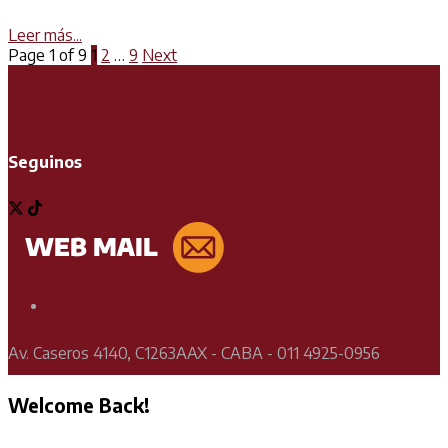
Details
Leer más...
Page 1 of 9
1
2
…
9
Next
Seguinos
Soporte Técnico
Av. Caseros 4140, C1263AAX - CABA - 011 4925-0956
Welcome Back!