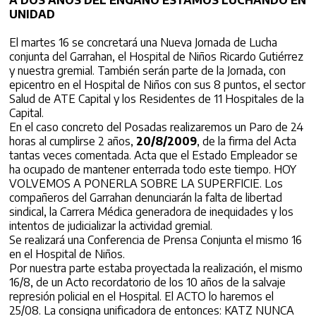
A DOS AÑOS DEL ENGAÑO ESTAMOS LUCHANDO EN
UNIDAD
El martes 16 se concretará una Nueva Jornada de Lucha
conjunta del Garrahan, el Hospital de Niños Ricardo Gutiérrez
y nuestra gremial. También serán parte de la Jornada, con
epicentro en el Hospital de Niños con sus 8 puntos, el sector
Salud de ATE Capital y los Residentes de 11 Hospitales de la
Capital.
En el caso concreto del Posadas realizaremos un Paro de 24
horas al cumplirse 2 años,
20/8/2009
, de la firma del Acta
tantas veces comentada. Acta que el Estado Empleador se
ha ocupado de mantener enterrada todo este tiempo. HOY
VOLVEMOS A PONERLA SOBRE LA SUPERFICIE. Los
compañeros del Garrahan denunciarán la falta de libertad
sindical, la Carrera Médica generadora de inequidades y los
intentos de judicializar la actividad gremial.
Se realizará una Conferencia de Prensa Conjunta el mismo 16
en el Hospital de Niños.
Por nuestra parte estaba proyectada la realización, el mismo
16/8, de un Acto recordatorio de los 10 años de la salvaje
represión policial en el Hospital. El ACTO lo haremos el
25/08. La consigna unificadora de entonces: KATZ NUNCA