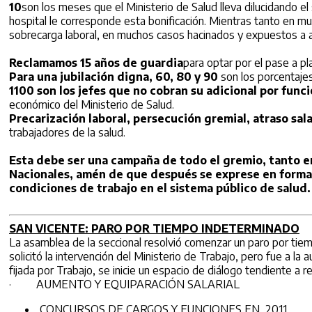
10
son los meses que el Ministerio de Salud lleva dilucidando e
hospital le corresponde esta bonificación. Mientras tanto en mu
sobrecarga laboral, en muchos casos hacinados y expuestos a a
Reclamamos
15
años de guardia
para optar por el pase a pl
Para una jubilación digna
, 60, 80 y 90
son los porcentaje
1100
son los jefes que no cobran su adicional por func
económico del Ministerio de Salud.
Precarización laboral, persecución gremial, atraso sala
trabajadores de la salud.
Esta debe ser una campaña de todo el gremio, tanto e
Nacionales, amén de que después se exprese en forma 
condiciones de trabajo en el sistema público de salud
.
SAN VICENTE: PARO POR TIEMPO INDETERMINADO
La asamblea de la seccional resolvió comenzar un paro por tie
solicitó la intervención del Ministerio de Trabajo, pero fue a la
fijada por Trabajo, se inicie un espacio de diálogo tendiente a 
· AUMENTO Y EQUIPARACIÓN SALARIAL
CONCURSOS DE CARGOS Y FUNCIONES EN 2011