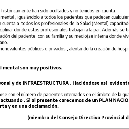
 históricamente han sido ocultados y no tenidos en cuenta.
ntal , igualándolo a todos los pacientes que padecen cualquier
uenta a todos los profesionales de la Salud (Mental) capacitados
disciplinar donde estos profesionales trabajan a la par. Además se 
relación del paciente con su familia y su medio(se interna donde viv
ario.
monovalentes públicos o privados , alentando la creación de hospi
d mental son muy positivos.
rsonal y de INFRAESTRUCTURA . Haciéndose así evident
e con el número de pacientes internados en el ámbito de la guar
stá actuando . Si al presente carecemos de un PLAN NAC
rta y en una declamación.
(miembro del Consejo Directivo Provincial de