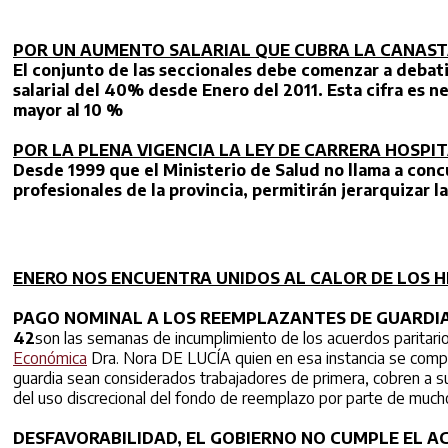
POR UN AUMENTO SALARIAL QUE CUBRA LA CANAST
El conjunto de las seccionales debe comenzar a debatir
salarial del 40% desde Enero del 2011. Esta cifra es ne
mayor al 10 %
POR LA PLENA VIGENCIA LA LEY DE CARRERA HOSPI
Desde 1999 que el Ministerio de Salud no llama a con
profesionales de la provincia, permitirán jerarquizar la
ENERO NOS ENCUENTRA UNIDOS AL CALOR DE LOS 
PAGO NOMINAL A LOS REEMPLAZANTES DE GUARDIA,
42
son las semanas de incumplimiento de los acuerdos paritario
Económica
Dra. Nora DE LUCÍA quien en esa instancia se compr
guardia sean considerados trabajadores de primera, cobren a su
del uso discrecional del fondo de reemplazo por parte de mucho
DESFAVORABILIDAD, EL GOBIERNO NO CUMPLE EL A