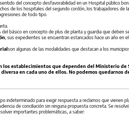
l sentido del concepto desfavorabilidad en un Hospital público bo
chos de los hospitales del segundo cordón, los trabajadores de la
gresiones de todo tipo.
anta.
s del básico en concepto de plus de planta y guardia que deben s
ión
, sus expedientes se encuentran estancados hace un año en e
rial
son algunas de las modalidades que destacan a los municipio
n los establecimientos que dependen del Ministerio de S
diversa en cada uno de ellos. No podemos quedarnos de b
mpo indeterminado para exigir respuesta a reclamos que vienen p
 audiencia de conciliación sin ninguna propuesta concreta. Se resol
resolver importantes problemáticas, a saber: