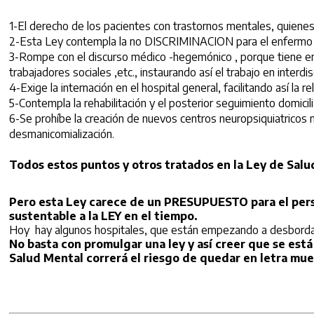
1-El derecho de los pacientes con trastornos mentales, quienes
2-Esta Ley contempla la no DISCRIMINACION para el enfermo me
3-Rompe con el discurso médico -hegemónico , porque tiene en c
trabajadores sociales ,etc., instaurando así el trabajo en inter
4-Exige la internación en el hospital general, facilitando así la 
5-Contempla la rehabilitación y el posterior seguimiento domicili
6-Se prohíbe la creación de nuevos centros neuropsiquiatricos 
desmanicomialización.
Todos estos puntos y otros tratados en la Ley de Salu
Pero esta Ley carece de un PRESUPUESTO para el pe
sustentable a la LEY en el tiempo.
Hoy hay algunos hospitales, que están empezando a desbordars
No basta con promulgar una ley y así creer que se e
Salud Mental correrá el riesgo de quedar en letra mue