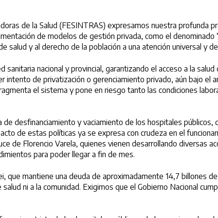
adoras de la Salud (FESINTRAS) expresamos nuestra profunda preo
plementación de modelos de gestión privada, como el denominado “
de salud y al derecho de la población a una atención universal y de
d sanitaria nacional y provincial, garantizando el acceso a la sal
ier intento de privatización o gerenciamiento privado, aún bajo el 
fragmenta el sistema y pone en riesgo tanto las condiciones labora
da de desfinanciamiento y vaciamiento de los hospitales públicos,
acto de estas políticas ya se expresa con crudeza en el funcionam
ruce de Florencio Varela, quienes vienen desarrollando diversas acci
imientos para poder llegar a fin de mes.
lei, que mantiene una deuda de aproximadamente 14,7 billones de
 salud ni a la comunidad. Exigimos que el Gobierno Nacional cumpl