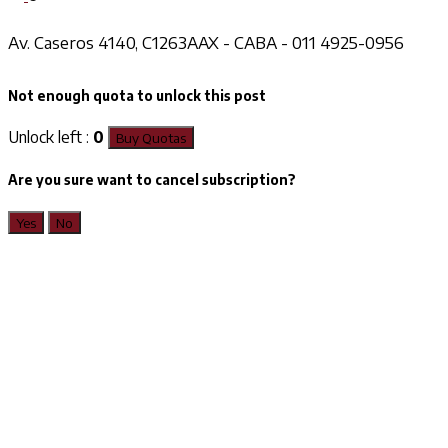
Av. Caseros 4140, C1263AAX - CABA - 011 4925-0956
Not enough quota to unlock this post
Unlock left :
0
Buy Quotas
Are you sure want to cancel subscription?
Yes
No