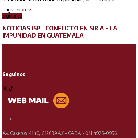
Tags:
express
Siguiente
NOTICIAS ISP | CONFLICTO EN SIRIA – LA
IMPUNIDAD EN GUATEMALA
Seguinos
Soporte Técnico
Av. Caseros 4140, C1263AAX - CABA - 011 4925-0956