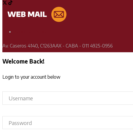
Soporte Técnico
Av. Caseros 4140, C1263AAX - CABA - 011 4925-0956
Welcome Back!
Login to your account below