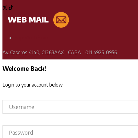
Soporte Técnico
Av. Caseros 4140, C1263AAX - CABA - 011 4925-0956
Welcome Back!
Login to your account below