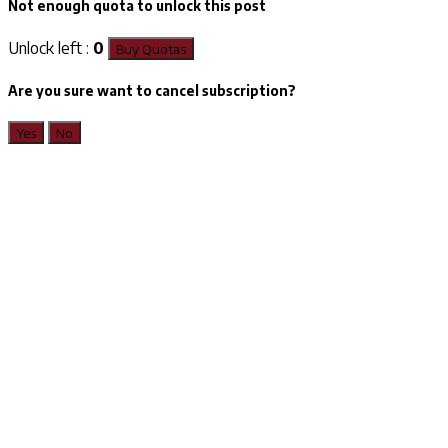
Not enough quota to unlock this post
Unlock left :
0
Buy Quotas
Are you sure want to cancel subscription?
Yes
No